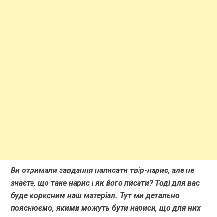
Ви отримали завдання написати твір-нарис, але не
знаєте, що таке нарис і як його писати? Тоді для вас
буде корисним наш матеріал. Тут ми детально
пояснюємо, якими можуть бути нариси, що для них