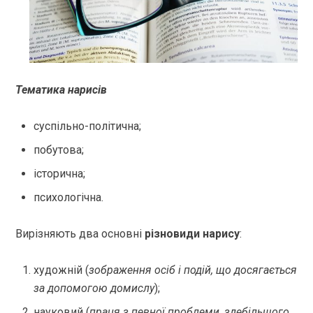
Тематика нарисів
суспільно-політична;
побутова;
історична;
психологічна.
Вирізняють два основні
різновиди нарису
:
художній (
зображення осіб і подій, що досягається
за допомогою домислу
);
науковий (
праця з певної проблеми, здебільшого