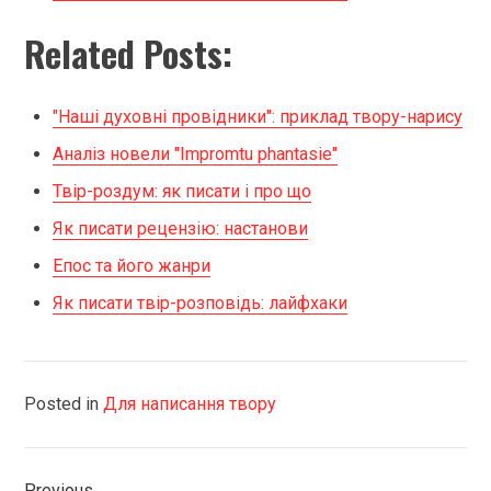
Related Posts:
"Наші духовні провідники": приклад твору-нарису
Аналіз новели "Іmpromtu phantasie"
Твір-роздум: як писати і про що
Як писати рецензію: настанови
Епос та його жанри
Як писати твір-розповідь: лайфхаки
Posted in
Для написання твору
Навігація
Previous