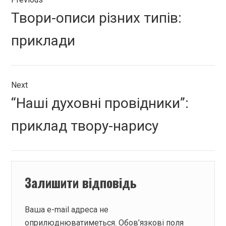
записів
Previous
Твори-описи різних типів:
post:
приклади
Next
Next
“Наші духовні провідники”:
post:
приклад твору-нарису
Залишити відповідь
Ваша e-mail адреса не
оприлюднюватиметься.
Обов’язкові поля