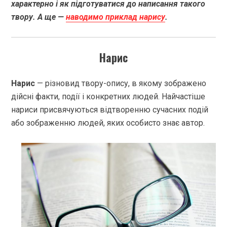
характерно і як підготуватися до написання такого
твору. А ще —
наводимо приклад нарису
.
Нарис
Нарис
— різновид твору-опису, в якому зображено
дійсні факти, події і конкретних людей. Найчастіше
нариси присвячуються відтворенню сучасних подій
або зображенню людей, яких особисто знає автор.