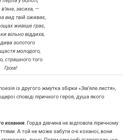
 перла у болоті,
 в’яне, засиха, —
на вид твій оживає,
лощах живіше грає,
ки вільно віддиха,
о дива золотого
 щастя молодого,
о, страшного того
Гріха!
оезія із другого жмутка збірки «Зів’яле листя»,
, щирої сповіді ліричного героя, душа якого
го кохання
. Горда дівчина не відповіла ліричному
ттями. А той не може забути очі коханої, вони
що тривожать душу. Потім сам собі відповідає, що