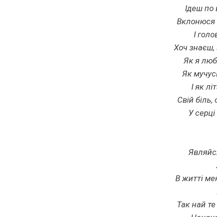
Ідеш по
Вклонюся 
І гол
Хоч знаєш,
Як я люб
Як мучус
І як лі
Свій біль, 
У серці
Являйся
В житті ме
Так най те 