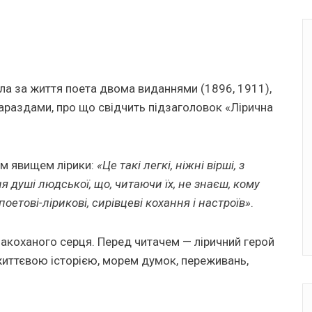
шла за життя поета двома виданнями (1896, 1911),
араздами, про що свідчить підзаголовок «Лірична
им явищем лірики:
«Це такі легкі, ніжні вірші, з
 душі людської, що, читаючи їх, не знаєш, кому
поетові-лірикові, сирівцеві кохання і настроїв»
.
 закоханого серця. Перед читачем — ліричний герой
життєвою історією, морем думок, переживань,