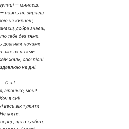
 вулиці — минаєш,
— навіть не зирнеш
овою не кивнеш,
 знаєш, добре знаєш,
лю тебе без тями,
ь довгими ночами
та вже за літами
свій жаль, свої пісні
 здавлюю на дні.
О ні!
, зіронько, мені!
Хоч в сні!
ні весь вік тужити —
Не жити.
серце, що в турботі,