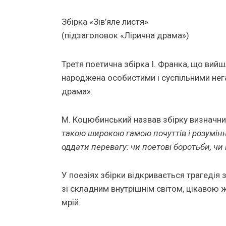
Збірка «Зів’яле листя»
(підзаголовок «Лірична драма»)
Третя поетична збірка І. Франка, що вий
народжена особистими і суспільними нег
драма».
М. Коцюбинський назвав збірку визначн
такою широкою гамою почуттів і розуміння
оддати перевагу: чи поетові боротьби, чи 
У поезіях збірки відкривається трагедія
зі складним внутрішнім світом, цікавою 
мрій.