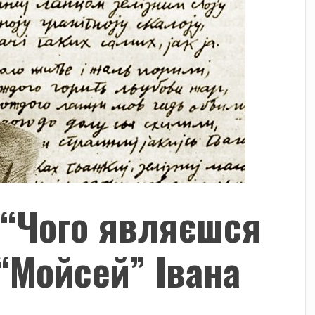
 “Чого являєшся
 “Мойсей” Івана