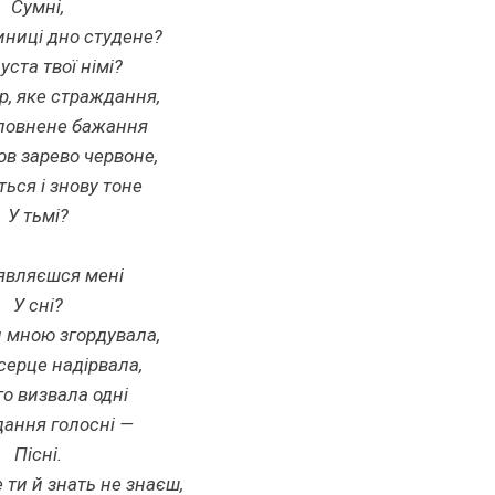
Сумні,
ниці дно студене?
уста твої німі?
р, яке страждання,
повнене бажання
ов зарево червоне,
ься і знову тоне
У тьмі?
являєшся мені
У сні?
и мною згордувала,
серце надірвала,
го визвала одні
дання голосні —
Пісні.
 ти й знать не знаєш,