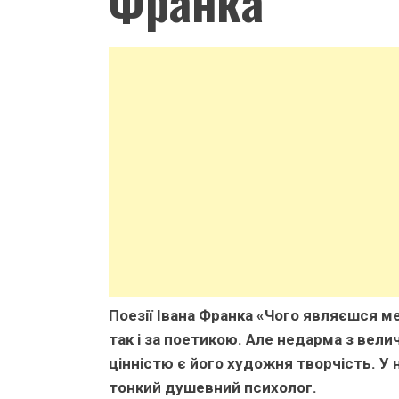
Франка
Поезії Івана Франка «Чого являєшся ме
так і за поетикою. Але недарма з вел
цінністю є його художня творчість. У 
тонкий душевний психолог.