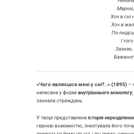
Неначе
Марніє,
Хоч в сні 
Хоч в жа
По-людсь
І тог
Зазнає,
Бажаног
«Чого являєшся мені у сні?..» (1895)
— п
написана у формі
внутрішнього монологу
зазнала страждань.
У творі представлена
історія нерозділено
героєві взаємністю, знехтувала його почу
являються йому уві сні, і він питає, наві