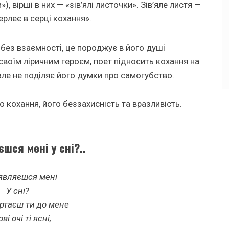
, вірші в них — «зів’ялі листочки». Зів’яле листя —
рлеє в серці кохання».
без взаємності, це породжує в його душі
своїм ліричним героєм, поет підносить кохання на
але не поділяє його думки про самогубство.
 кохання, його беззахисність та вразливість.
шся мені у сні?..
являєшся мені
У сні?
ертаєш ти до мене
ві очі ті ясні,