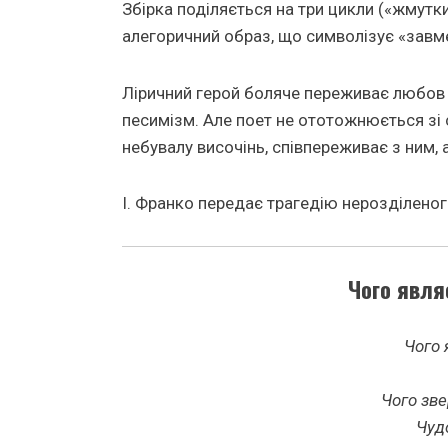
Збірка поділяється на три цикли («жмутки»)
алегоричний образ, що символізує «завме
Ліричний герой боляче переживає любов 
песимізм. Але поет не ототожнюється зі 
небувалу височінь, співпереживає з ним, 
І. Франко передає трагедію нерозділеного
Чого являє
Чого 
Чого зв
Чудо