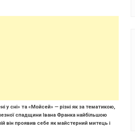
ні у сні» та «Мойсей»
—
різні як за тематикою,
ичезної спадщини Івана Франка найбільшою
ній він проявив себе як майстерний митець і