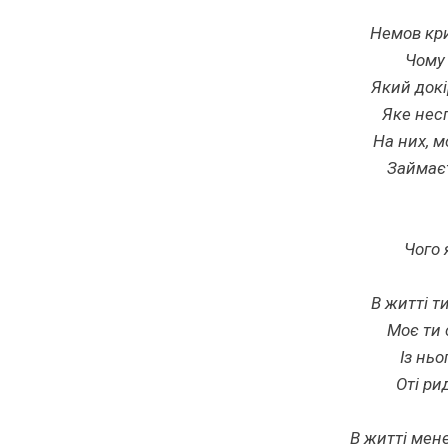
Немов кри
Чому 
Який докі
Яке нес
На них, м
Займаєт
Чого 
В житті т
Моє ти 
Із ньо
Оті ри
В житті мене